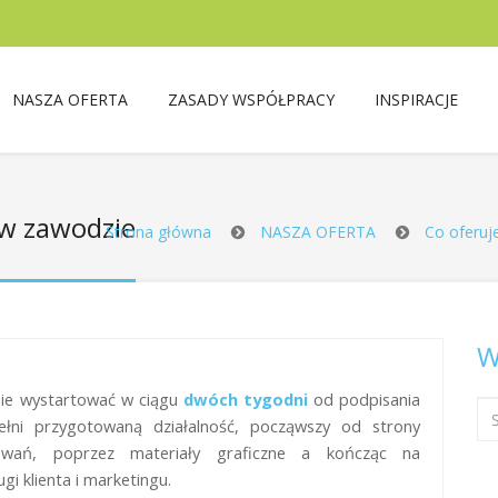
NASZA OFERTA
ZASADY WSPÓŁPRACY
INSPIRACJE
 w zawodzie
Strona główna
NASZA OFERTA
Co oferuj
W
anie wystartować w ciągu
dwóch tygodni
od podpisania
ni przygotowaną działalność, począwszy od strony
owań, poprzez materiały graficzne a kończąc na
i klienta i marketingu.