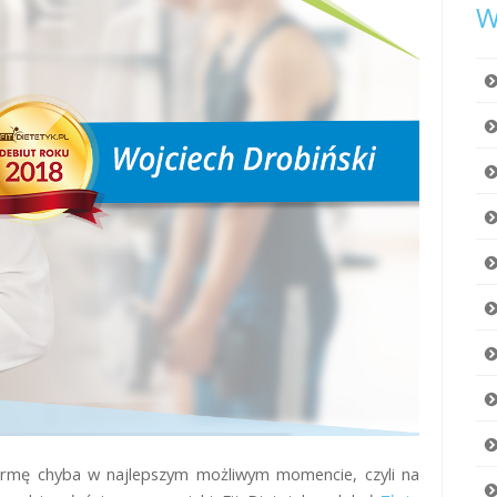
W
firmę chyba w najlepszym możliwym momencie, czyli na