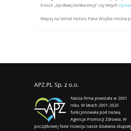
trosce „życzliwej konkurencji” czy innych
życio
Więcej na temat historii Pana Wojtka można 
APZ.PL Sp. z o.o.
Nasza firma powstała w 2001
roku. W latach 2001-2020
funkcjonowała pod nazwą
Agencja Promocji Zdrowia. W
początkowej fazie rozwoju nasze działania skupiał