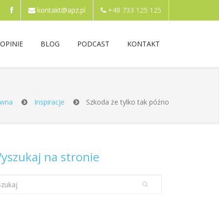
kontakt@apz.pl
+48 733 125 125
OPINIE
BLOG
PODCAST
KONTAKT
ówna
Inspiracje
Szkoda że tylko tak późno
yszukaj na stronie