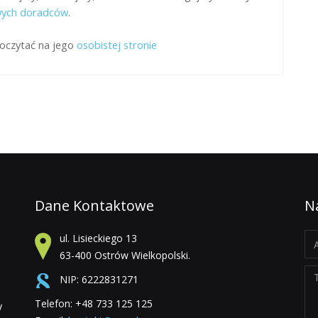
wych doradców
.
poczytać na jego
osobistej stronie
Dane Kontaktowe
N
ul. Lisieckiego 13
63-400 Ostrów Wielkopolski.
NIP: 6222831271
Telefon: +48 733 125 125
y