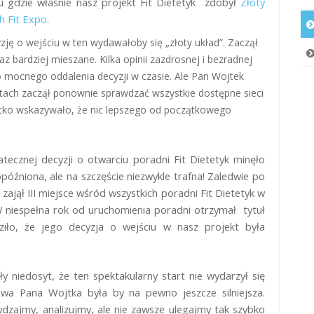
u gdzie właśnie nasz projekt Fit Dietetyk zdobył
Złoty
 Fit Expo
.
zję o wejściu w ten wydawałoby się „złoty układ”. Zaczął
z bardziej mieszane. Kilka opinii zazdrosnej i bezradnej
 do mocnego oddalenia decyzji w czasie. Ale Pan Wojtek
latach zaczął ponownie sprawdzać wszystkie dostępne sieci
stko wskazywało, że nic lepszego od początkowego
ecznej decyzji o otwarciu poradni Fit Dietetyk minęło
óźniona, ale na szczęście niezwykle trafna! Zaledwie po
ajął III miejsce wśród wszystkich poradni Fit Dietetyk w
 W niespełna rok od uruchomienia poradni otrzymał tytuł
ziło, że jego decyzja o wejściu w nasz projekt była
ły niedosyt, że ten spektakularny start nie wydarzył się
kowa Pana Wojtka była by na pewno jeszcze silniejsza.
zajmy, analizujmy, ale nie zawsze ulegajmy tak szybko