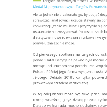
targach branżowych fitness w Poznani
Medal Międzynarodowych Targów Poznańskich
Ale to jednak nie przekonało go, by podjąć decy
sprawdzać, analizować i uczucia stawały się cora
konkurencji „zabiło mu klina” i przyczyniło się
ostatecznie nie zrezygnował. Po blisko trzech 
dietetyczne, nowe rozwiązania rynkowe i wszy
pomysłu znaleźć nie może.
Od pierwszego spotkania na targach do ostat
ponad 3 lata! Decyzja na pewno była mocno op
miesiącu od uruchomienia poradni Pan Wojtek z
Polsce . Później jego forma wyłącznie rosła.
„Złotego Debiutu 2018”, co tylko potwierd
prawdziwym strzałem w dziesiątkę.
W tej całej historii może być tylko jeden, ma
trochę wcześniej, gdyż dzisiaj pozycja ryn
Dlatego ważna rada: mocno słuchajmy, sprawd