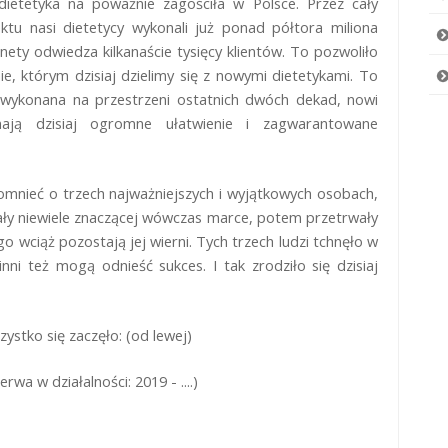
dietetyka na poważnie zagościła w Polsce. Przez cały
tu nasi dietetycy wykonali już ponad półtora miliona
ety odwiedza kilkanaście tysięcy klientów. To pozwoliło
, którym dzisiaj dzielimy się z nowymi dietetykami. To
ła wykonana na przestrzeni ostatnich dwóch dekad, nowi
ają dzisiaj ogromne ułatwienie i zagwarantowane
pomnieć o trzech najważniejszych i wyjątkowych osobach,
ły niewiele znaczącej wówczas marce, potem przetrwały
go wciąż pozostają jej wierni. Tych trzech ludzi tchnęło w
nni też mogą odnieść sukces. I tak zrodziło się dzisiaj
ystko się zaczęło: (od lewej)
a w działalności: 2019 - ....)