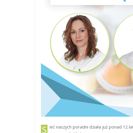
Sieć naszych poradni działa już ponad 12 lat a pierwszy zalążek pod jej fundament pzostał położony