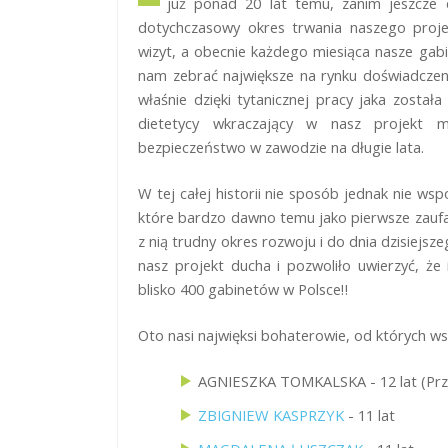
już ponad 20 lat temu, zanim jeszcze 
dotychczasowy okres trwania naszego projek
wizyt, a obecnie każdego miesiąca nasze gabin
nam zebrać największe na rynku doświadczenie
właśnie dzięki tytanicznej pracy jaka zosta
dietetycy wkraczający w nasz projekt m
bezpieczeństwo w zawodzie na długie lata.
W tej całej historii nie sposób jednak nie ws
które bardzo dawno temu jako pierwsze zaufa
z nią trudny okres rozwoju i do dnia dzisiejsze
nasz projekt ducha i pozwoliło uwierzyć, że i
blisko 400 gabinetów w Polsce‼
Oto nasi najwięksi bohaterowie, od których wsz
AGNIESZKA TOMKALSKA - 12 lat (Przerw
ZBIGNIEW KASPRZYK
- 11 lat