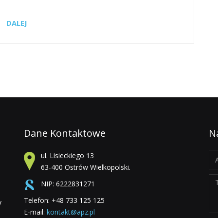
DALEJ
Dane Kontaktowe
N
ul. Lisieckiego 13
63-400 Ostrów Wielkopolski.
NIP: 6222831271
Telefon: +48 733 125 125
y
E-mail:
kontakt@apz.pl