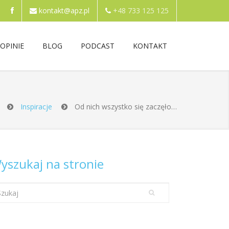
kontakt@apz.pl
+48 733 125 125
OPINIE
BLOG
PODCAST
KONTAKT
Inspiracje
Od nich wszystko się zaczęło…
yszukaj na stronie