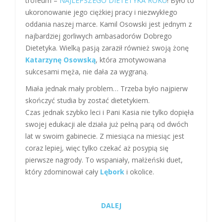
trofeum –
NAJLEPSZEGO DIETETYKA ROKU
! Było to
ukoronowanie jego ciężkiej pracy i niezwykłego
oddania naszej marce. Kamil Osowski jest jednym z
najbardziej gorliwych ambasadorów Dobrego
Dietetyka. Wielką pasją zaraził również swoją żonę
Katarzynę Osowską
, która zmotywowana
sukcesami męża, nie dała za wygraną.
Miała jednak mały problem… Trzeba było najpierw
skończyć studia by zostać dietetykiem.
Czas jednak szybko leci i Pani Kasia nie tylko dopięła
swojej edukacji ale działa już pełną parą od dwóch
lat w swoim gabinecie. Z miesiąca na miesiąc jest
coraz lepiej, więc tylko czekać aż posypią się
pierwsze nagrody. To wspaniały, małżeński duet,
który zdominował cały
Lębork
i okolice.
DALEJ